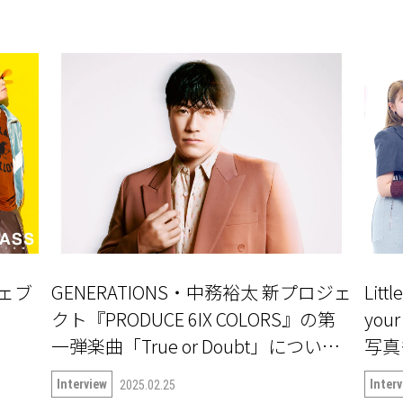
」ウェブ
GENERATIONS・中務裕太 新プロジェ
Litt
クト『PRODUCE 6IX COLORS』の第
yo
一弾楽曲「True or Doubt」について
写真
語る
Interview
Inter
2025.02.25