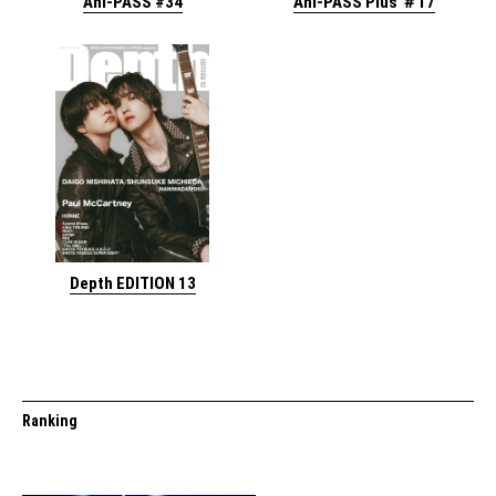
Ani-PASS #34
Ani-PASS Plus ＃17
Depth EDITION 13
Ranking