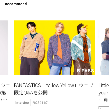
Recommend
ロジェ
FANTASTICS「Yellow Yellow」ウェブ
Litt
の第
限定Q&Aを公開！
yo
ついて
写真
Interview
2025.01.07