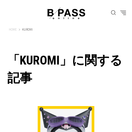
B-PASS ONLINE
HOME
KUROMI
「KUROMI」に関する
記事