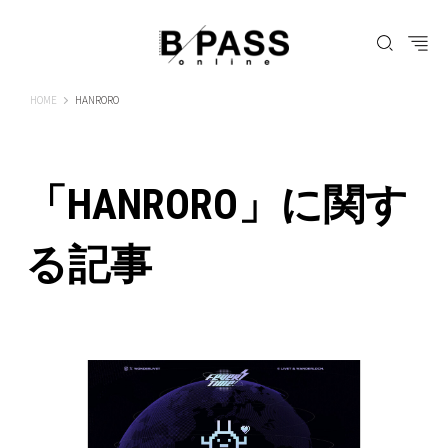
B-PASS ONLINE
HOME
HANRORO
「HANRORO」に関す
る記事