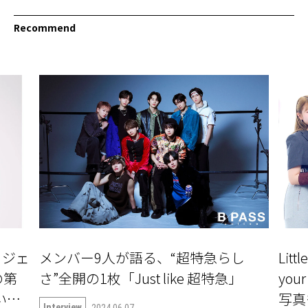
Recommend
ロジェ
メンバー9人が語る、“超特急らし
Litt
の第
さ”全開の1枚「Just like 超特急」
yo
ついて
写真
Interview
2024.06.07