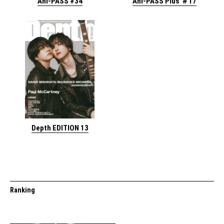
Ani-PASS #34
Ani-PASS Plus ＃17
Depth EDITION 13
Ranking