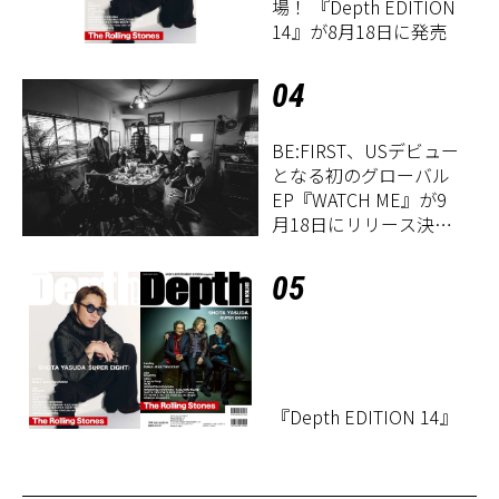
場！ 『Depth EDITION
14』が8月18日に発売
04
BE:FIRST、USデビュー
となる初のグローバル
EP『WATCH ME』が9
月18日にリリース決
定！
05
『Depth EDITION 14』