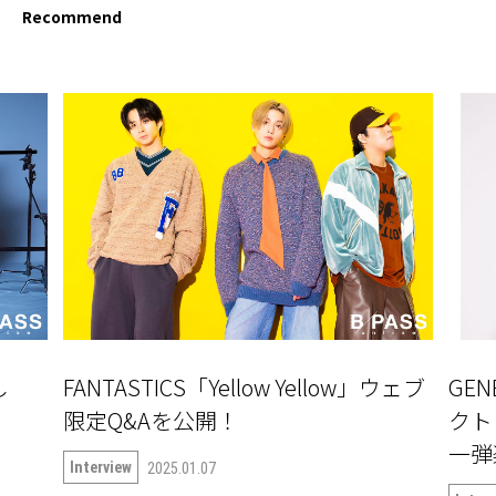
Recommend
し
FANTASTICS「Yellow Yellow」ウェブ
GE
」
限定Q&Aを公開！
クト『
一弾楽
Interview
2025.01.07
語る