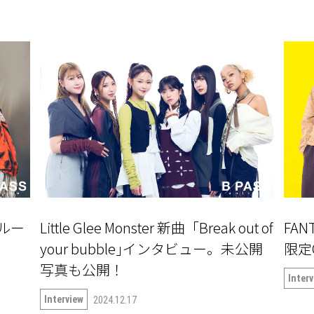
ルー
Little Glee Monster 新曲「Break out of
FAN
your bubble｣インタビュー。未公開
限定
写真も公開！
Inter
Interview
2024.12.17