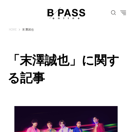
B-PASS ONLINE
HOME
末澤誠也
「末澤誠也」に関す
る記事