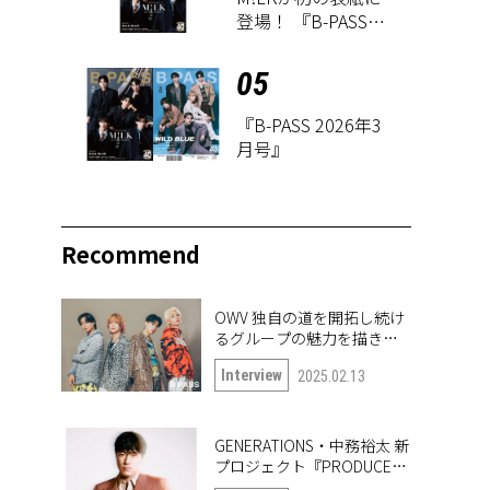
登場！ 『B-PASS
2026年3月号』が1
月27日に発売
05
『B-PASS 2026年3
月号』
Recommend
OWV 独自の道を開拓し続け
るグループの魅力を描き出
したナンバー「Frontier」
Interview
2025.02.13
GENERATIONS・中務裕太 新
プロジェクト『PRODUCE
6IX COLORS』の第一弾楽曲