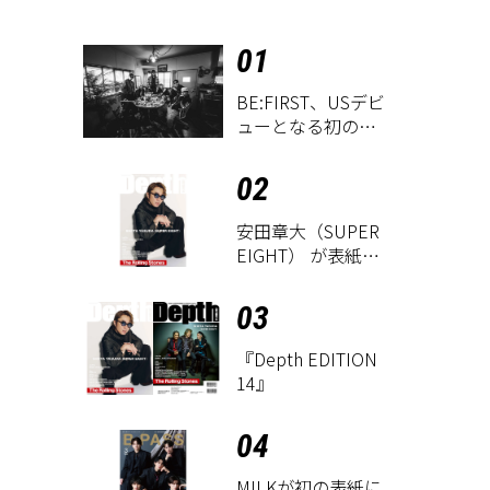
01
BE:FIRST、USデビ
ューとなる初のグ
ローバル
EP『WATCH ME』
02
が9月18日にリリー
ス決定！
安田章大（SUPER
EIGHT） が表紙に
登場！ 『Depth
EDITION 14』が8
03
月18日に発売
『Depth EDITION
14』
04
M!LKが初の表紙に