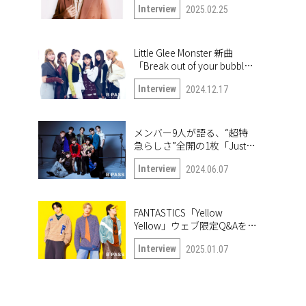
Interview
2025.02.25
「True or Doubt」について
語る
Little Glee Monster 新曲
「Break out of your bubble｣
インタビュー。未公開写真
Interview
2024.12.17
も公開！
メンバー9人が語る、“超特
急らしさ”全開の1枚「Just
like 超特急」
Interview
2024.06.07
FANTASTICS「Yellow
Yellow」ウェブ限定Q&Aを公
開！
Interview
2025.01.07