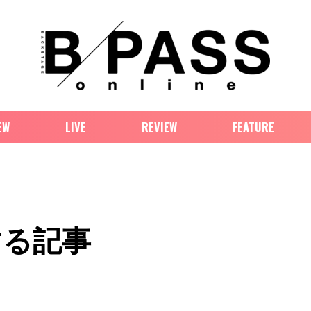
EW
LIVE
REVIEW
FEATURE
する記事