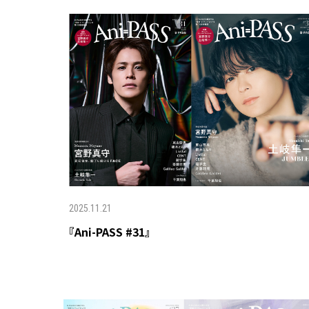
2025.11.21
『Ani-PASS #31』