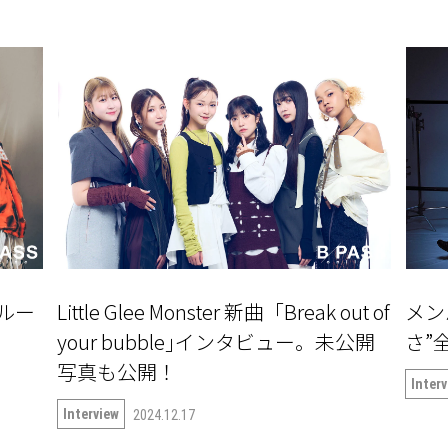
ルー
Little Glee Monster 新曲「Break out of
メン
your bubble｣インタビュー。未公開
さ”全
写真も公開！
Inter
Interview
2024.12.17