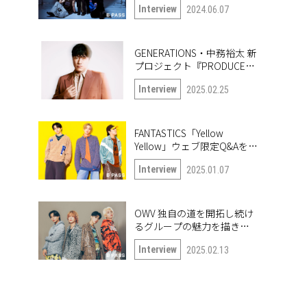
Interview
2024.06.07
GENERATIONS・中務裕太 新
プロジェクト『PRODUCE
6IX COLORS』の第一弾楽曲
Interview
2025.02.25
「True or Doubt」について
語る
FANTASTICS「Yellow
Yellow」ウェブ限定Q&Aを公
開！
Interview
2025.01.07
OWV 独自の道を開拓し続け
るグループの魅力を描き出
したナンバー「Frontier」
Interview
2025.02.13