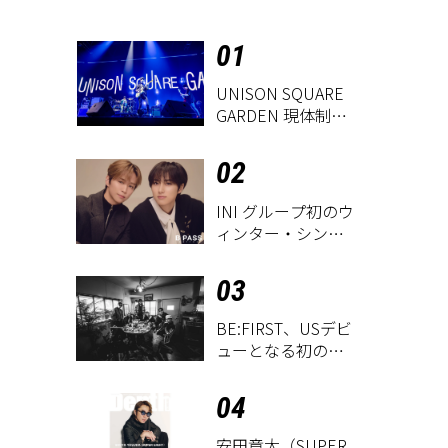
01
UNISON SQUARE
GARDEN 現体制ラ
ストライヴ
『UNISON
02
SQUARE GARDEN
LIVE
INI グループ初のウ
2026「Sentimental
ィンター・シング
Period」』レポー
ル「THE WINTER
ト
MAGIC」
03
BE:FIRST、USデビ
ューとなる初のグ
ローバル
EP『WATCH ME』
04
が9月18日にリリー
ス決定！
安田章大（SUPER