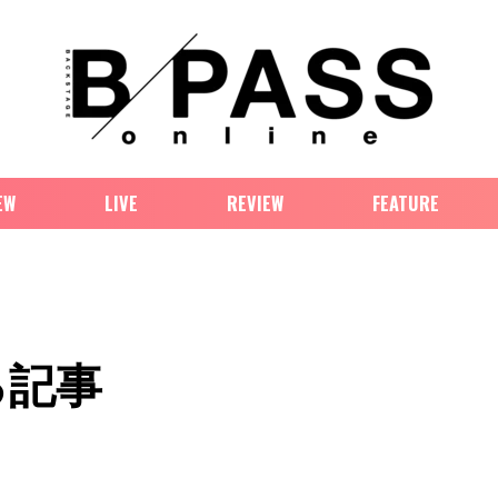
EW
LIVE
REVIEW
FEATURE
る記事