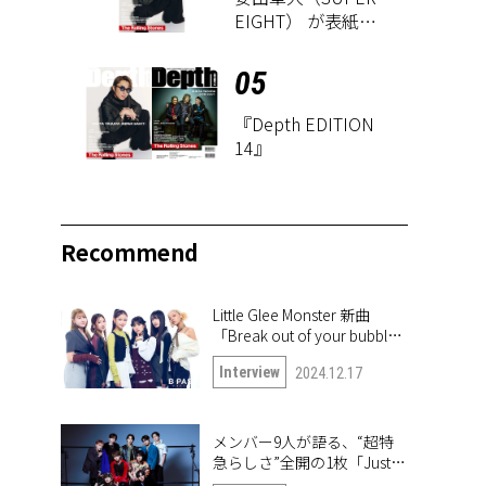
EIGHT） が表紙に
登場！ 『Depth
EDITION 14』が8
05
月18日に発売
『Depth EDITION
14』
Recommend
Little Glee Monster 新曲
「Break out of your bubble｣
インタビュー。未公開写真
Interview
2024.12.17
も公開！
メンバー9人が語る、“超特
急らしさ”全開の1枚「Just
like 超特急」