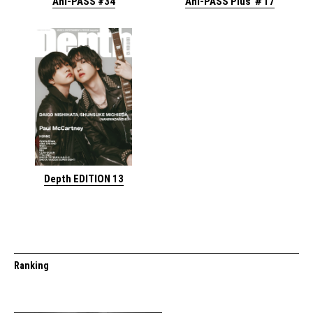
Ani-PASS #34
Ani-PASS Plus ＃17
Depth EDITION 13
Ranking