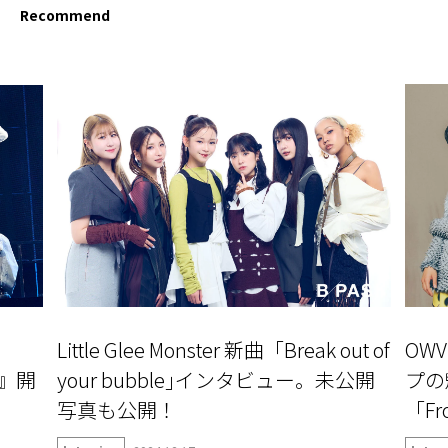
Recommend
Little Glee Monster 新曲「Break out of
OW
〜』開
your bubble｣インタビュー。未公開
プの
写真も公開！
「Fr