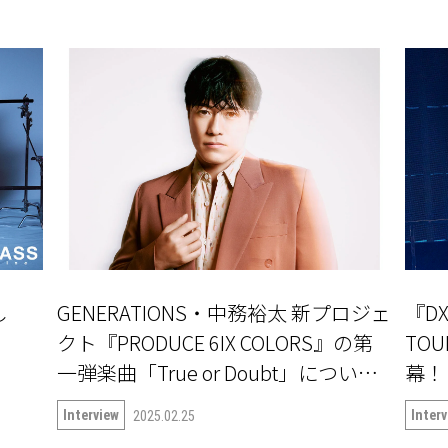
し
GENERATIONS・中務裕太 新プロジェ
『DX
」
クト『PRODUCE 6IX COLORS』の第
TOU
一弾楽曲「True or Doubt」について
語る
Interview
Inter
2025.02.25