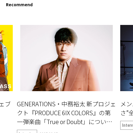
Recommend
」ウェブ
GENERATIONS・中務裕太 新プロジェ
メン
クト『PRODUCE 6IX COLORS』の第
さ”全
一弾楽曲「True or Doubt」について
Inter
語る