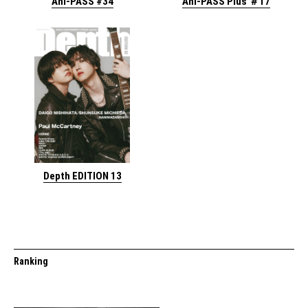
Ani-PASS #34
Ani-PASS Plus ＃17
Depth EDITION 13
Ranking