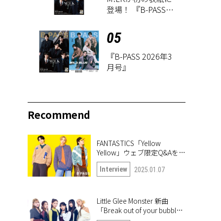
登場！ 『B-PASS
2026年3月号』が1
月27日に発売
05
『B-PASS 2026年3
月号』
Recommend
FANTASTICS「Yellow
Yellow」ウェブ限定Q&Aを公
開！
Interview
2025.01.07
Little Glee Monster 新曲
「Break out of your bubble｣
インタビュー。未公開写真