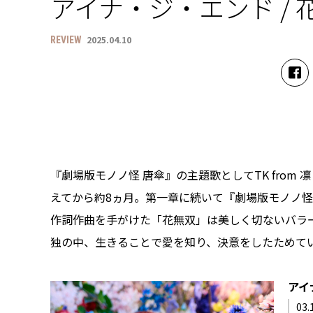
アイナ・ジ・エンド / 
2025.04.10
REVIEW
『劇場版モノノ怪 唐傘』の主題歌としてTK from 
えてから約8ヵ月。第一章に続いて『劇場版モノノ怪
作詞作曲を手がけた「花無双」は美しく切ないバラ
独の中、生きることで愛を知り、決意をしたためて
アイ
03.