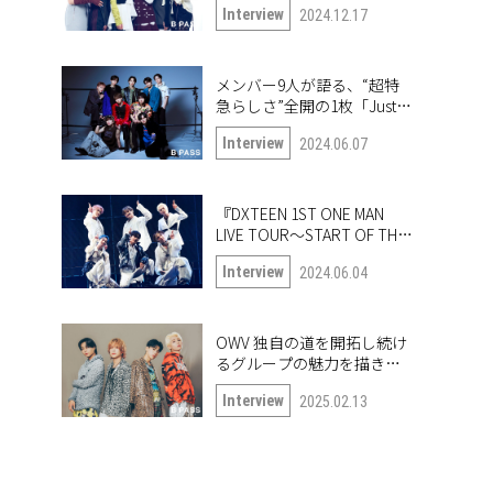
Interview
2024.12.17
も公開！
メンバー9人が語る、“超特
急らしさ”全開の1枚「Just
like 超特急」
Interview
2024.06.07
『DXTEEN 1ST ONE MAN
LIVE TOUR〜START OF THE
QUEST〜』開幕！ ツアー中
Interview
2024.06.04
の6人に突撃!!
OWV 独自の道を開拓し続け
るグループの魅力を描き出
したナンバー「Frontier」
Interview
2025.02.13