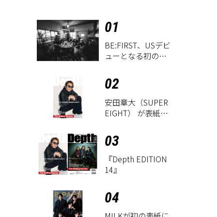
01
BE:FIRST、USデビ
ューとなる初のグ
ローバル
EP『WATCH ME』
02
が9月18日にリリー
ス決定！
安田章大（SUPER
EIGHT） が表紙に
登場！ 『Depth
EDITION 14』が8
03
月18日に発売
『Depth EDITION
14』
04
M!LKが初の表紙に