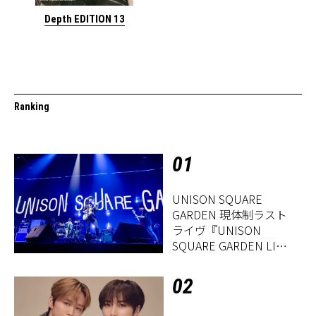
Depth EDITION 13
Ranking
01
UNISON SQUARE
GARDEN 現体制ラスト
ライヴ『UNISON
SQUARE GARDEN LIVE
2026「Sentimental
Period」』レポート
02