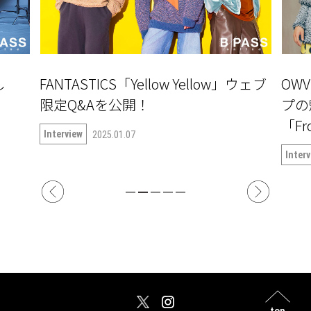
し
FANTASTICS「Yellow Yellow」ウェブ
OW
」
限定Q&Aを公開！
プの
「Fr
Interview
2025.01.07
Inter
top