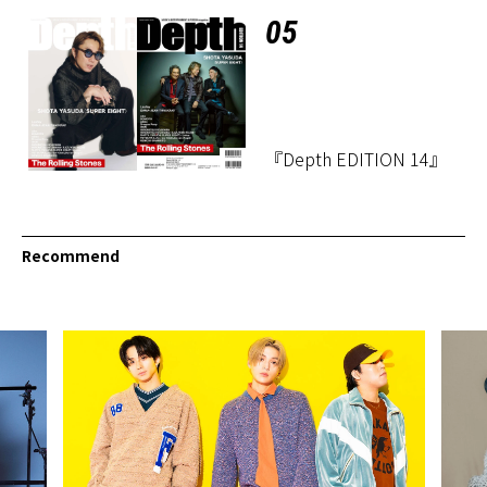
05
『Depth EDITION 14』
Recommend