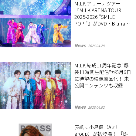
M!LK アリーナツアー
『M!LK ARENA TOUR
2025-2026 "SMILE
POP!"』がDVD・Blu-ray
で7月22日に発売決定！
News
2026.04.28
M!LK 結成11周年記念“爆
裂11時間生配信”が5月6日
に待望の映像商品化！ 未
公開コンテンツも収録
News
2026.04.02
表紙に小島健（Aぇ!
group）が初登場！ 『B-