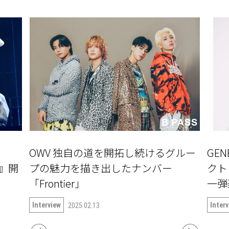
OWV 独自の道を開拓し続けるグルー
GE
〜』開
プの魅力を描き出したナンバー
クト『
「Frontier」
一弾楽
語る
Interview
Inter
2025.02.13