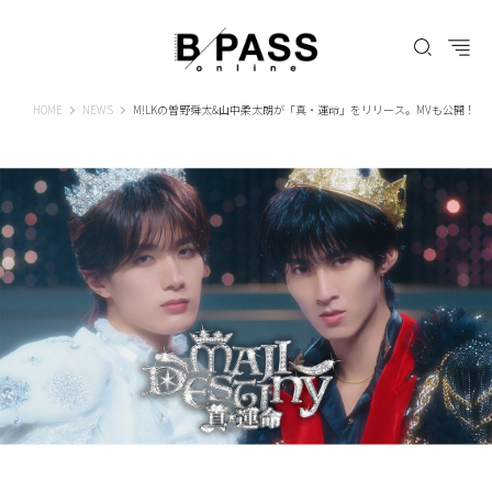
B-PASS ONLINE
HOME
NEWS
M!LKの曽野舜太&山中柔太朗が「真・運命」をリリース。MVも公開！