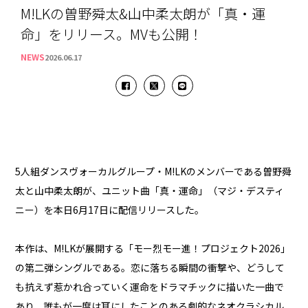
M!LKの曽野舜太&山中柔太朗が「真・運
命」をリリース。MVも公開！
NEWS
2026.06.17
5人組ダンスヴォーカルグループ・M!LKのメンバーである曽野舜
太と山中柔太朗が、ユニット曲「真・運命」（マジ・デスティ
ニー）を本日6月17日に配信リリースした。
本作は、M!LKが展開する「モー烈モー進！プロジェクト2026」
の第二弾シングルである。恋に落ちる瞬間の衝撃や、どうして
も抗えず惹かれ合っていく運命をドラマチックに描いた一曲で
あり、誰もが一度は耳にしたことのある劇的なネオクラシカル