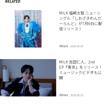
RELATED
M!LK 塩﨑太智 ニューシ
ングル「しおざきわんだ
ーらんど」が7月6日に配
信リリース！
News
2026.06.30
M!LK 吉田仁人、2nd
EP『東京』をリリース！
ミュージックビデオも公
開
News
2026.06.10