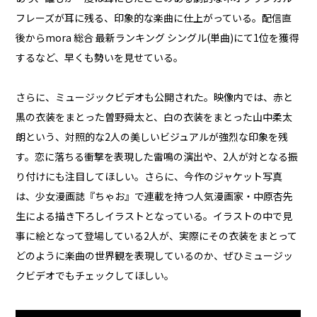
フレーズが耳に残る、印象的な楽曲に仕上がっている。配信直
後からmora 総合 最新ランキング シングル(単曲)にて1位を獲得
するなど、早くも勢いを見せている。
さらに、ミュージックビデオも公開された。映像内では、赤と
黒の衣装をまとった曽野舜太と、白の衣装をまとった山中柔太
朗という、対照的な2人の美しいビジュアルが強烈な印象を残
す。恋に落ちる衝撃を表現した雷鳴の演出や、2人が対となる振
り付けにも注目してほしい。さらに、今作のジャケット写真
は、少女漫画誌『ちゃお』で連載を持つ人気漫画家・中原杏先
生による描き下ろしイラストとなっている。イラストの中で見
事に絵となって登場している2人が、実際にその衣装をまとって
どのように楽曲の世界観を表現しているのか、ぜひミュージッ
クビデオでもチェックしてほしい。