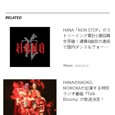
RELATED
HANA「NON STOP」がス
トリーミング累計1億回再
生突破！通算8曲目の達成
で国内ダンス＆ヴォーカ
ルグループ史上最多を更
新
News
2026.04.22
HANAのNAOKO、
MOMOKAが出演する特別
ラジオ番組『Talk
Bloom』が放送決定！