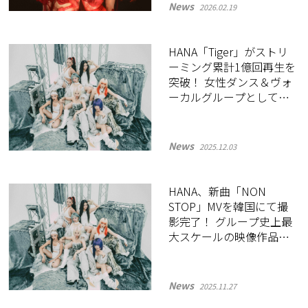
News
2026.02.19
HANA「Tiger」がストリ
ーミング累計1億回再生を
突破！ 女性ダンス＆ヴォ
ーカルグループとして史
上最多、通算5曲目の快挙
News
2025.12.03
HANA、新曲「NON
STOP」MVを韓国にて撮
影完了！ グループ史上最
大スケールの映像作品が
近日公開に
News
2025.11.27