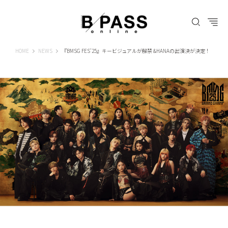
B-PASS ONLINE
HOME
NEWS
『BMSG FES’25』キービジュアルが解禁 &HANAの出演決が決定！