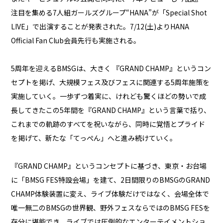
注目を集める7人組ガールズグループ“HANA”が「Special Shot
LIVE」で出演することが発表された。7/12(土)よりHANA
Official Fan Club会員先行も実施される。
5周年を迎えるBMSGは、大きく 『GRAND CHAMP』というコン
セプトを掲げ、大規模フェス及びフェスに関連する5周年施策を
実施していく。一歩ずつ着実に、けれども驚くほどの勢いで成
長してきたこの5年間を『GRAND CHAMP』という言葉で括り、
これまでの軌跡のすべてを祝いながら、同時に覚悟とプライド
を掲げて、新たな「てっぺん」へと進み続けていく。
『GRAND CHAMP』というコンセプトに基づき、東京・お台場
に「BMSG FES特設会場」を建て、2日間限りのBMSGのGRAND
CHAMP体験装置に変え、ライブ体験だけではなく、会場全体で
唯一無二のBMSGの世界観、野外フェスならではのBMSG FESを
存分に堪能でき、ライブでは圧倒的なエンターテイメントショ