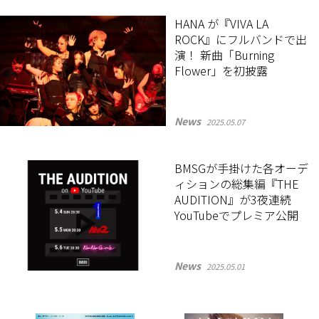
HANA が『VIVA LA
ROCK』にフルバンドで出
演！ 新曲「Burning
Flower」を初披露
News
2025.05.07
BMSGが手掛けた各オーデ
ィションの総集編『THE
AUDITION』が3夜連続
YouTubeでプレミア公開
News
2025.05.01