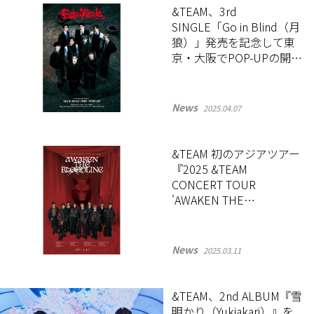
&TEAM、3rd
SINGLE「Go in Blind（月
狼）」発売を記念して東
京・大阪でPOP-UPの開催
が決定！
News
2025.04.07
&TEAM 初のアジアツアー
『2025 &TEAM
CONCERT TOUR
'AWAKEN THE
BLOODLINE'』ポスター
ビジュアルが公開
News
2025.03.11
&TEAM、2nd ALBUM『雪
明かり（Yukiakari）』を