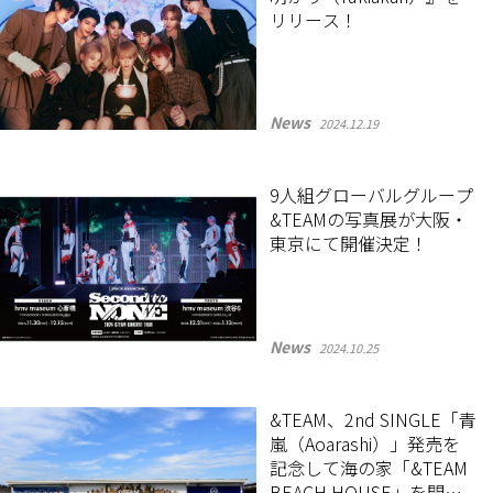
リリース！
News
2024.12.19
9人組グローバルグループ
&TEAMの写真展が大阪・
東京にて開催決定！
News
2024.10.25
&TEAM、2nd SINGLE「青
嵐（Aoarashi）」発売を
記念して海の家「&TEAM
BEACH HOUSE」を開催