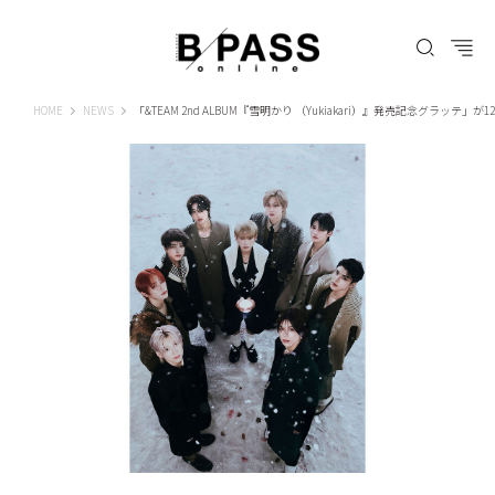
B-PASS ONLINE
HOME
NEWS
「&TEAM 2nd ALBUM『雪明かり （Yukiakari）』発売記念グラッテ」が