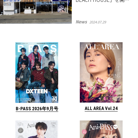
！
News
2024.07.29
ALL AREA Vol.24
B-PASS 2026年9月号