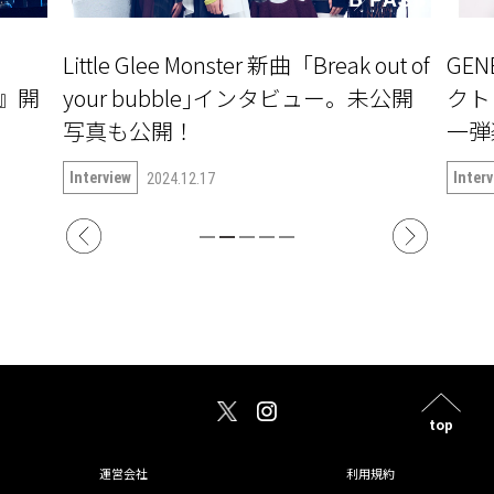
Little Glee Monster 新曲「Break out of
GE
〜』開
your bubble｣インタビュー。未公開
クト『
写真も公開！
一弾楽
語る
Interview
Inter
2024.12.17
top
運営会社
利用規約