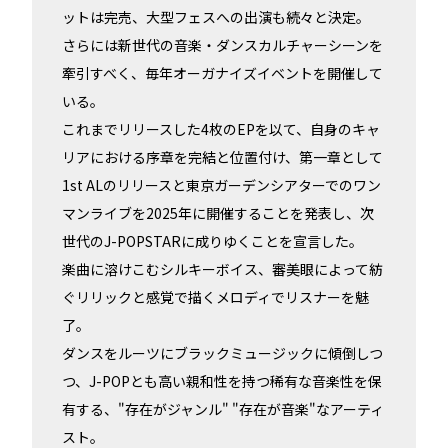
ットは完売、大型フェスへの出演も続々と決定。
さらには新世代の音楽・ダンスカルチャーシーンを
牽引すべく、毎年オーガナイズイベントを開催して
いる。
これまでリリースした4枚のEPを以て、自身のキャ
リアにおける序章を完結と位置付け、第一章として
1st ALのリリースと東京ガーデンシアターでのワン
マンライブを2025年に開催することを発表し、次
世代のJ-POPSTARに成りゆくことを宣言した。
楽曲に溶けこむシルキーボイス、審美眼によって紡
ぐリリックと感覚で描くメロディでリスナーを魅
了。
ダンスをルーツにブラックミュージックに傾倒しつ
つ、J-POPとも高い親和性を持つ稀有な音楽性を保
有する、"存在がジャンル" "存在が音楽"なアーティ
スト。