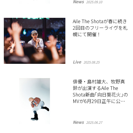
News
2025.09.10
Aile The Shotaが春に続き
2回目のフリーライヴを札
幌にて開催！
Live
2025.08.25
俳優・島村雄大、牧野真
鈴が出演するAile The
Shota新曲｢向日葵花火｣の
MVが6月29日正午に公開
決定！
News
2025.06.27