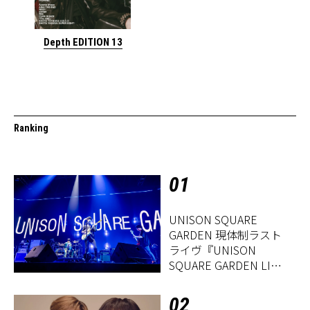
Depth EDITION 13
Ranking
01
UNISON SQUARE
GARDEN 現体制ラスト
ライヴ『UNISON
SQUARE GARDEN LIVE
2026「Sentimental
Period」』レポート
02