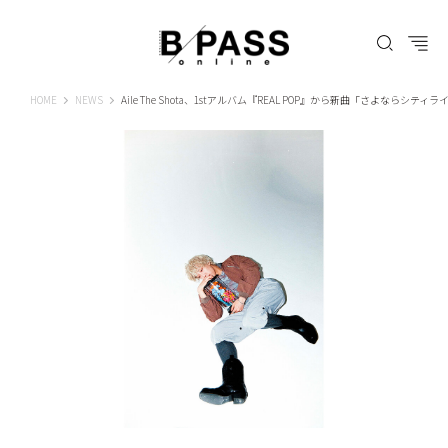
B-PASS ONLINE
HOME
NEWS
Aile The Shota、1stアルバム『REAL POP』から新曲「さよならシティライト 