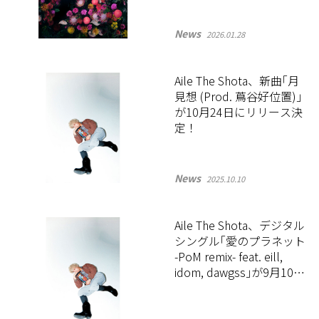
News
2026.01.28
Aile The Shota、新曲｢月
見想 (Prod. 蔦谷好位置)｣
が10月24日にリリース決
定！
News
2025.10.10
Aile The Shota、デジタル
シングル｢愛のプラネット
-PoM remix- feat. eill,
idom, dawgss｣が9月10日
に配信開始！