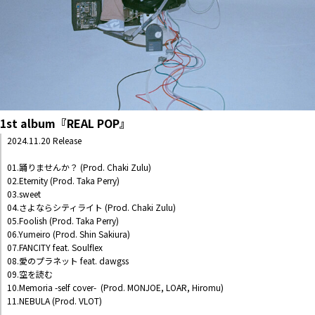
1st album『REAL POP』
2024.11.20 Release
01.踊りませんか？ (Prod. Chaki Zulu)
02.Eternity (Prod. Taka Perry)
03.sweet
04.さよならシティライト (Prod. Chaki Zulu)
05.Foolish (Prod. Taka Perry)
06.Yumeiro (Prod. Shin Sakiura)
07.FANCITY feat. Soulflex
08.愛のプラネット feat. dawgss
09.空を読む
10.Memoria -self cover- (Prod. MONJOE, LOAR, Hiromu)
11.NEBULA (Prod. VLOT)