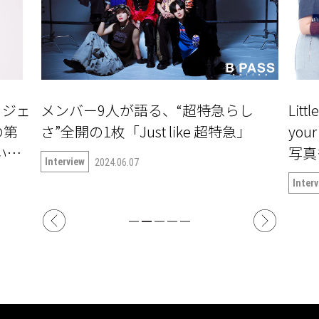
ロジェ
メンバー9人が語る、“超特急らし
Litt
の第
さ”全開の1枚「Just like 超特急」
yo
ついて
写真
Interview
2024.06.07
Inter