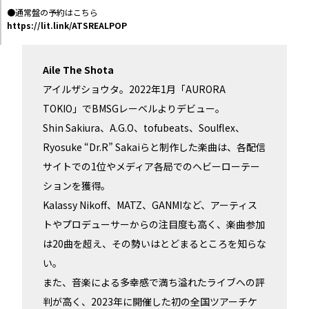
●通常盤の予約はこちら
https://lit.link/ATSREALPOP
Aile The Shota
アイルザショウタ。2022年1月「AURORA
TOKIO」でBMSGレーベルよりデビュー。
Shin Sakiura、A.G.O、tofubeats、Soulflex、
Ryosuke “Dr.R” Sakaiらと制作した楽曲は、各配信
サイトでの1位やメディア各局でのヘビーローテー
ションを獲得。
Kalassy Nikoff、MATZ、GANMIなど、アーティス
トやプロデューサーからの注目度も高く、楽曲参加
は20曲を超え、その勢いはとどまるところを知らな
い。
また、音楽による多幸感で満ち溢れたライブへの評
判が高く、2023年に開催した初の全国ツアーチケ