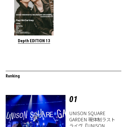
Depth EDITION 13
Ranking
01
UNISON SQUARE
GARDEN 現体制ラスト
ライヴ『UNISON