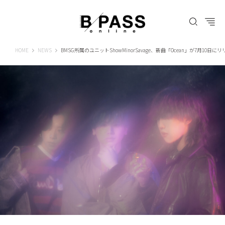
B-PASS ONLINE
HOME
NEWS
BMSG所属のユニットShowMinorSavage、新曲「Ocean」が7月10日に