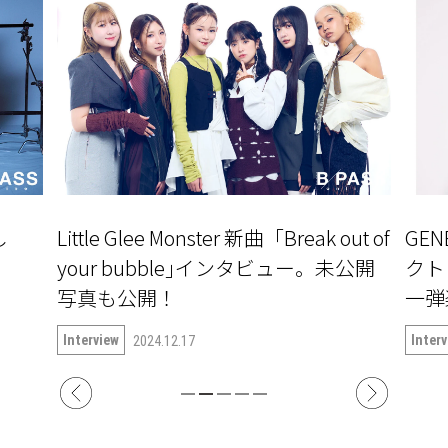
し
Little Glee Monster 新曲「Break out of
GE
」
your bubble｣インタビュー。未公開
クト『
写真も公開！
一弾楽
語る
Interview
Inter
2024.12.17