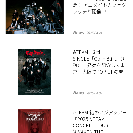
念！ アニメイトカフェグ
ラッテが開催中
News
2025.04.24
&TEAM、3rd
SINGLE「Go in Blind（月
狼）」発売を記念して東
京・大阪でPOP-UPの開催
が決定！
News
2025.04.07
&TEAM 初のアジアツアー
『2025 &TEAM
CONCERT TOUR
'AWAKEN THE