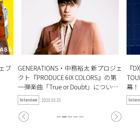
」ウェブ
GENERATIONS・中務裕太 新プロジェ
『DX
クト『PRODUCE 6IX COLORS』の第
TOU
一弾楽曲「True or Doubt」について
語る
Interview
Inter
2025.02.25