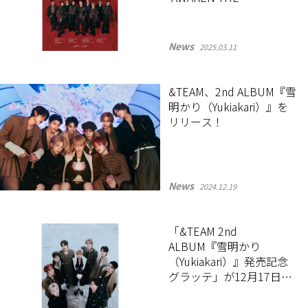
BLOODLINE'』ポスター
ビジュアルが公開
News
2025.03.11
&TEAM、2nd ALBUM『雪
明かり（Yukiakari）』を
リリース！
News
2024.12.19
「&TEAM 2nd
ALBUM『雪明かり
（Yukiakari）』発売記念
グラッテ」が12月17日よ
り開催！