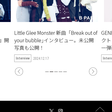
Little Glee Monster 新曲「Break out of
GE
〜』開
your bubble｣インタビュー。未公開
クト『
写真も公開！
一弾楽
語る
Interview
Inter
2024.12.17