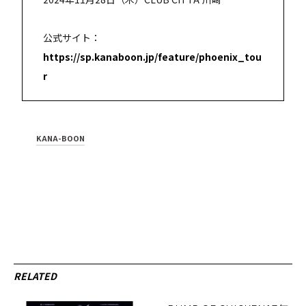
公式サイト：
https://sp.kanaboon.jp/feature/phoenix_tou
r
KANA-BOON
RELATED