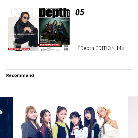
定！
05
『Depth EDITION 14』
Recommend