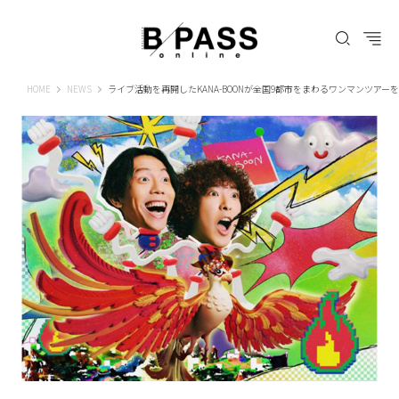
B-PASS ONLINE
HOME
NEWS
ライブ活動を再開したKANA-BOONが全国9都市をまわるワンマンツアー