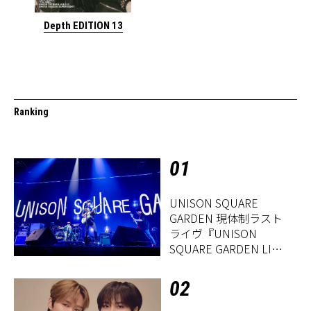
Depth EDITION 13
Ranking
01
UNISON SQUARE
GARDEN 現体制ラスト
ライヴ『UNISON
SQUARE GARDEN LIVE
2026「Sentimental
Period」』レポート
02