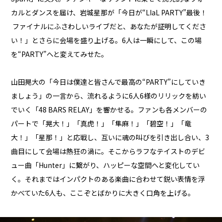
カルとダンスを届け、岩城星那が「今日が“LIaL PARTY”最後！
ファイナルにふさわしいライブだと、あなたが証明してくださ
い！」とさらに会場を盛り上げる。6人は一瞬にして、この場
を“PARTY”へと変えてみせた。
山田晃大の「今日は僕達と皆さんで最高の“PARTY”にしていき
ましょう」の一言から、流れるように6人6様のリリックを紡い
でいく「48 BARS RELAY」を響かせる。ファンも各メンバーの
パートで「晃大！」「真虎！」「隼麻！」「碧空！」「竜
大！」「星那！」と応戦し、互いに魂の叫びを引き出し合い、3
曲目にして会場は熱狂の渦に。そこからラフなテイストのデビ
ュー曲「Hunter」に繋がり、ハッピーな空間へと変化してい
く。それまではインパクトのある楽曲に合わせて鋭い表情を浮
かべていた6人も、ここぞとばかりに大きく口角を上げる。