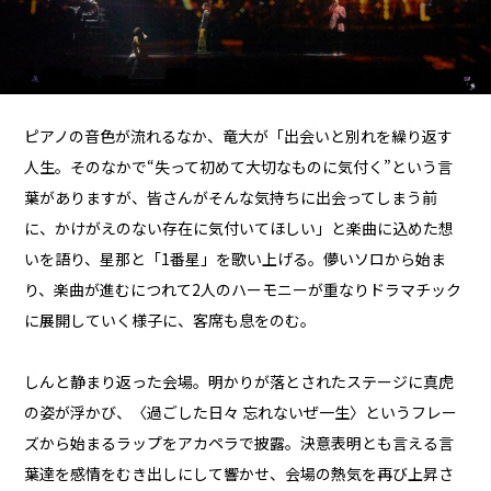
ピアノの音色が流れるなか、竜大が「出会いと別れを繰り返す
人生。そのなかで“失って初めて大切なものに気付く”という言
葉がありますが、皆さんがそんな気持ちに出会ってしまう前
に、かけがえのない存在に気付いてほしい」と楽曲に込めた想
いを語り、星那と「1番星」を歌い上げる。儚いソロから始ま
り、楽曲が進むにつれて2人のハーモニーが重なりドラマチック
に展開していく様子に、客席も息をのむ。
しんと静まり返った会場。明かりが落とされたステージに真虎
の姿が浮かび、〈過ごした日々 忘れないぜ一生〉というフレー
ズから始まるラップをアカペラで披露。決意表明とも言える言
葉達を感情をむき出しにして響かせ、会場の熱気を再び上昇さ