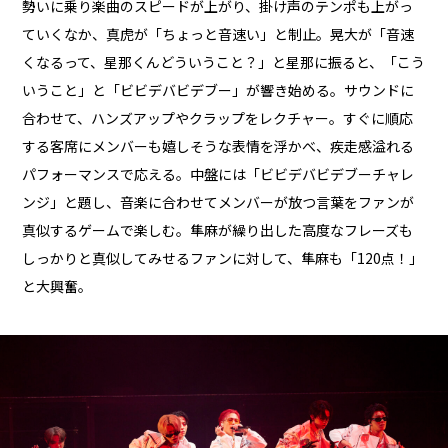
勢いに乗り楽曲のスピードが上がり、掛け声のテンポも上がっ
ていくなか、真虎が「ちょっと音速い」と制止。晃大が「音速
くなるって、星那くんどういうこと？」と星那に振ると、「こう
いうこと」と「ビビデバビデブー」が響き始める。サウンドに
合わせて、ハンズアップやクラップをレクチャー。すぐに順応
する客席にメンバーも嬉しそうな表情を浮かべ、疾走感溢れる
パフォーマンスで応える。中盤には「ビビデバビデブーチャレ
ンジ」と題し、音楽に合わせてメンバーが放つ言葉をファンが
真似するゲームで楽しむ。隼麻が繰り出した高度なフレーズも
しっかりと真似してみせるファンに対して、隼麻も「120点！」
と大興奮。