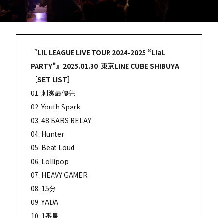
『LIL LEAGUE LIVE TOUR 2024-2025 “LIaL
PARTY”』2025.01.30 東京LINE CUBE SHIBUYA
［SET LIST］
01. 刺激最優先
02. Youth Spark
03. 48 BARS RELAY
04. Hunter
05. Beat Loud
06. Lollipop
07. HEAVY GAMER
08. 15分
09. YADA
10. 1番星