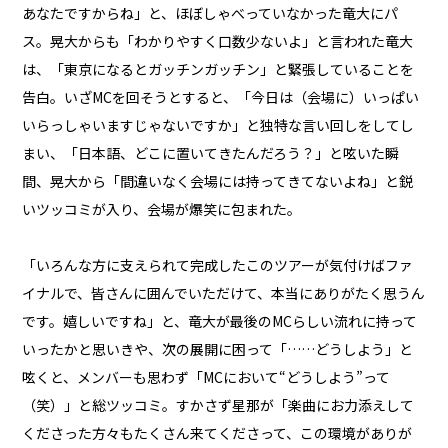
あなたですからね」と、ほぼしゃべっていなかった竜大にパ
ス。晃大からも「わかりやすく口数少ないよ」と言われた竜大
は、「東京になるとガッチンガッチン」と緊張していることを
告白。いざMCを回そうとすると、「今日は（会場に）いっぱい
いらっしゃいますじゃないですか」と独特な言い回しをしてし
まい、「日本語、どこに置いてきたんだろう？」と呟いた瞬
間、晃大から「間違いなく会場には持ってきてないよね」と鋭
いツッコミが入り、会場が爆笑に包まれた。
「いろんな方に支えられて完成したこのツアーが気付けばファ
イナルで、皆さんに囲んでいただけて、本当にありがたく思うん
です。嬉しいですね」と、竜大が最後のMCらしい流れに持って
いったかと思いきや、次の展開に困って「……どうしよう」と
呟くと、メンバーも思わず「MCにおいて“どうしよう”って
（笑）」と総ツッコミ。すかさず星那が「楽曲にお力添えして
くださった方々もたくさん来てくださって、この環境がありが