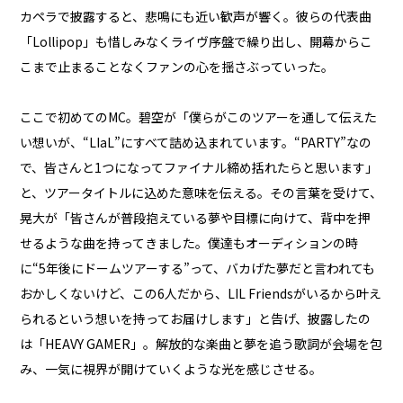
カペラで披露すると、悲鳴にも近い歓声が響く。彼らの代表曲
「Lollipop」も惜しみなくライヴ序盤で繰り出し、開幕からこ
こまで止まることなくファンの心を揺さぶっていった。
ここで初めてのMC。碧空が「僕らがこのツアーを通して伝えた
い想いが、“LIaL”にすべて詰め込まれています。“PARTY”なの
で、皆さんと1つになってファイナル締め括れたらと思います」
と、ツアータイトルに込めた意味を伝える。その言葉を受けて、
晃大が「皆さんが普段抱えている夢や目標に向けて、背中を押
せるような曲を持ってきました。僕達もオーディションの時
に“5年後にドームツアーする”って、バカげた夢だと言われても
おかしくないけど、この6人だから、LIL Friendsがいるから叶え
られるという想いを持ってお届けします」と告げ、披露したの
は「HEAVY GAMER」。解放的な楽曲と夢を追う歌詞が会場を包
み、一気に視界が開けていくような光を感じさせる。