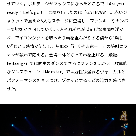
せていく。ボルテージがマックスになったところで「Are you
ready？ Let’s go！」と繰り出したのは「GATEWAY」。赤いジ
ャケットで揃えた5人もステージに登場し、ファンキーなナンバ
ーで場をかき回していく。6人それぞれが満足げな表情を浮か
べ、アイコンタクトを取ったり肩を組んだりする姿から“楽し
い”という感情が伝染し、隼麻の「行くぞ東京ー！」の絶叫にフ
ァンが歓声で応える。会場一体となって声を上げる「飛龍-
FeiLong-」では間奏のダンスでさらにファンを沸かせ、攻撃的
なダンスチューン「Monster」では野性味溢れるヴォーカルと
パフォーマンスを見せつけ、ゾクッとするほどの迫力を感じさ
せた。