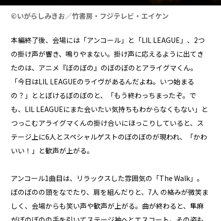
©いがらしみきお／竹書房・フジテレビ・エイケン
本編終了後、会場には「アンコール」と「LIL LEAGUE」、2つ
の掛け声が響き、鳴りやまない。掛け声に応えるように出てき
たのは、アニメ『ぼのぼの』のぼのぼのとアライグマくん。
「今日はLIL LEAGUEのライヴがあるんだよね。いつ始まる
の？」ととぼけるぼのぼのと、「もう終わっちまったぞ。で
も、LIL LEAGUEにまた会いたい気持ちもわからなくもない」と
つっこむアライグマくんの掛け合いにほっこりしていると、ス
テージ上に6人とスペシャルゲストのぼのぼのが現われ、「かわ
いい！」と歓声が上がる。
アンコール1曲目は、リラックスした雰囲気の「The Walk」。
ぼのぼのの頭をなでたり、肩を組んだりと、7人 の絡みが微笑ま
しく、会場からも笑い声や歓声が上がる。曲が終わると、隼麻
がぼのぼのの手を引いてステージ袖へとエスコート。その姿も