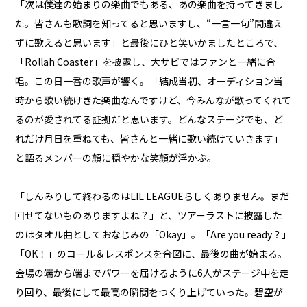
「次は僕達の始まりの楽曲でもある、あの楽曲を持ってきまし
た。皆さんも歌詞を知ってると思いますし、“一言一句”間違え
ずに歌えると思います」と最後にひと笑いかましたところで、
「Rollah Coaster」を披露し、大サビではファンと一緒に合
唱。この日一番の歌声が響く。「結成当初、オーディション当
時から歌い続けきた楽曲なんですけど、今みんなが歌ってくれて
るのが愛されてる証拠だと思います。どんなステージでも、ど
れだけ月日を重ねても、皆さんと一緒に歌い続けていきます」
と語るメンバーの顔に穏やかな笑顔が浮かぶ。
「しんみりして終わるのはLIL LEAGUEらしくありません。まだ
回せてないものありますよね？」と、ツアーラストに披露した
のはタオル曲としておなじみの「Okay」。「Are you ready？」
「OK！」のコール＆レスポンスを合図に、最後の曲が始まる。
会場の端から端までパワーを届けるように6人がステージ中を走
り回り、最後にして最高の瞬間をつくり上げていった。碧空が