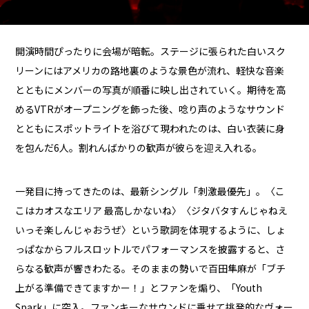
開演時間ぴったりに会場が暗転。ステージに張られた白いスク
リーンにはアメリカの路地裏のような景色が流れ、軽快な音楽
とともにメンバーの写真が順番に映し出されていく。期待を高
めるVTRがオープニングを飾った後、唸り声のようなサウンド
とともにスポットライトを浴びて現われたのは、白い衣装に身
を包んだ6人。割れんばかりの歓声が彼らを迎え入れる。
一発目に持ってきたのは、最新シングル「刺激最優先」。〈こ
こはカオスなエリア 最高しかないね〉〈ジタバタすんじゃねえ
いっそ楽しんじゃおうぜ〉という歌詞を体現するように、しょ
っぱなからフルスロットルでパフォーマンスを披露すると、さ
らなる歓声が響きわたる。そのままの勢いで百田隼麻が「ブチ
上がる準備できてますかー！」とファンを煽り、「Youth
Spark」に突入。ファンキーなサウンドに乗せて挑発的なヴォー