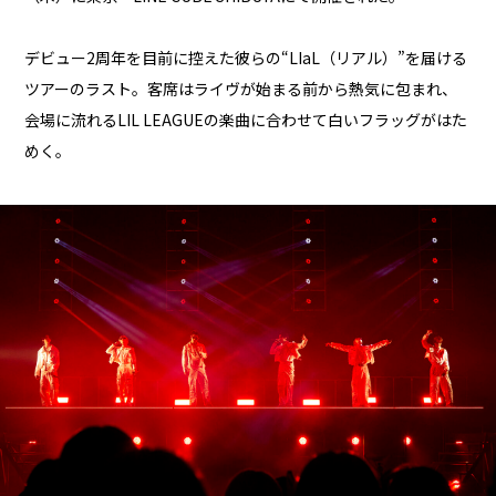
デビュー2周年を目前に控えた彼らの“LIaL（リアル）”を届ける
ツアーのラスト。客席はライヴが始まる前から熱気に包まれ、
会場に流れるLIL LEAGUEの楽曲に合わせて白いフラッグがはた
めく。