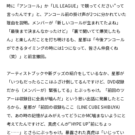
時に「アンコール」か「LIL LEAGUE」で競ってください”って
言ったんです」と、アンコール前の掛け声が2つに分かれていた
理由を説明。メンバーが「新しいコールが生まれてたよね」
「最後まで決まんなかったけど」「裏で聞いてて爆笑したも
ん」と楽しんだことを打ち明けるも、星那は「今後アンコール
ができるタイミングの時には1つになって、皆さん仲良くね
（笑）」と前言撤回。
アーティストブックや新グッズの紹介をしているなか、星那が
「いつもだったらここはふざけ倒してるんですけど、DVD収録
だから（メンバーが）緊張してる」とぶっちゃけ。「前回のツ
アーは収録日に全員が噛んだ」という思い出話に発展したとこ
ろから、星那が「前回の収録もここ（LINE CUBE SHIBUYA）
で、あの時の記憶がよみがえってどうにかMC噛まないようにと
考えてたんですけど、真虎くんが“HYPE UP”前にちょっ
と……」とさらにぶっちゃけ。暴露された真虎は「いじってい