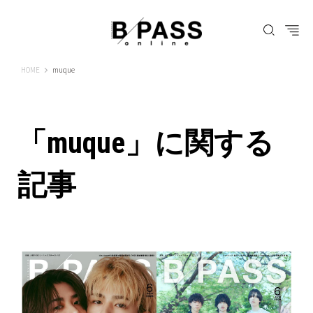
B-PASS ONLINE
HOME
muque
「muque」に関する
記事