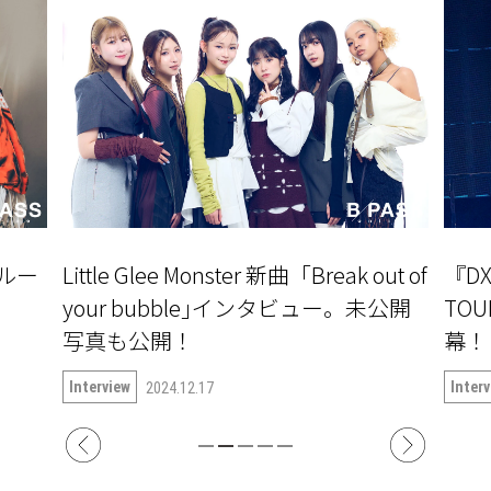
ルー
Little Glee Monster 新曲「Break out of
『DX
your bubble｣インタビュー。未公開
TOU
写真も公開！
Interview
Inter
2024.12.17