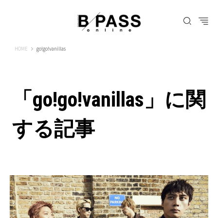
B-PASS ONLINE
HOME
go!go!vanillas
「go!go!vanillas」に関
する記事