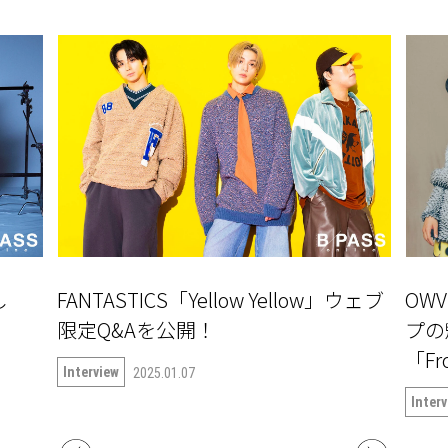
し
FANTASTICS「Yellow Yellow」ウェブ
OW
」
限定Q&Aを公開！
プの
「Fr
Interview
2025.01.07
Inter