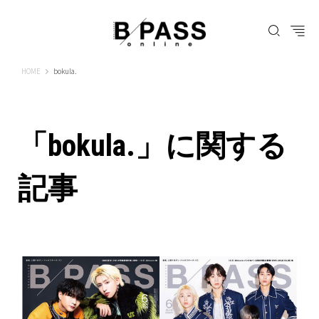
B-PASS ONLINE
HOME
bokula.
「bokula.」に関する
記事