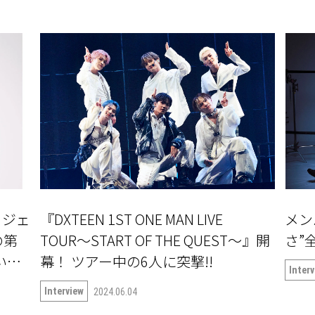
ロジェ
『DXTEEN 1ST ONE MAN LIVE
メン
の第
TOUR〜START OF THE QUEST〜』開
さ”全
ついて
幕！ ツアー中の6人に突撃!!
Inter
Interview
2024.06.04