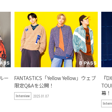
ルー
FANTASTICS「Yellow Yellow」ウェブ
『DX
限定Q&Aを公開！
TOU
Interview
2025.01.07
Inter