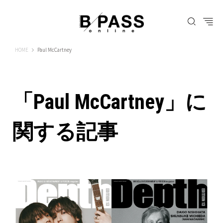
B-PASS ONLINE
HOME
Paul McCartney
「Paul McCartney」に
関する記事