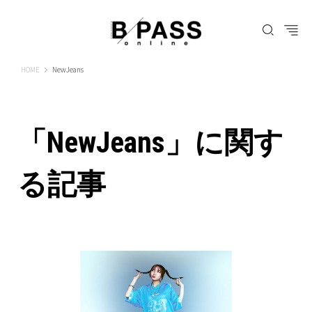
B-PASS ONLINE
HOME
NewJeans
「NewJeans」に関す
る記事