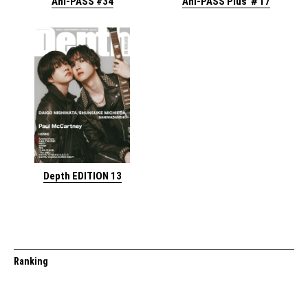
Ani-PASS #34
Ani-PASS Plus ＃17
Depth EDITION 13
Ranking