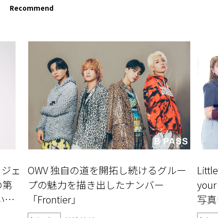
Recommend
ロジェ
OWV 独自の道を開拓し続けるグルー
Litt
の第
プの魅力を描き出したナンバー
yo
ついて
「Frontier」
写真