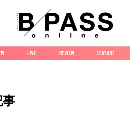
EW
LIVE
REVIEW
FEATURE
記事