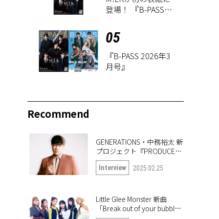
登場！ 『B-PASS
2026年3月号』が1
月27日に発売
05
『B-PASS 2026年3
月号』
Recommend
GENERATIONS・中務裕太 新
プロジェクト『PRODUCE
6IX COLORS』の第一弾楽曲
Interview
2025.02.25
「True or Doubt」について
語る
Little Glee Monster 新曲
「Break out of your bubble｣
インタビュー。未公開写真