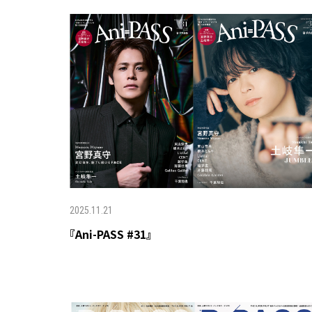
2025.11.21
『Ani-PASS #31』