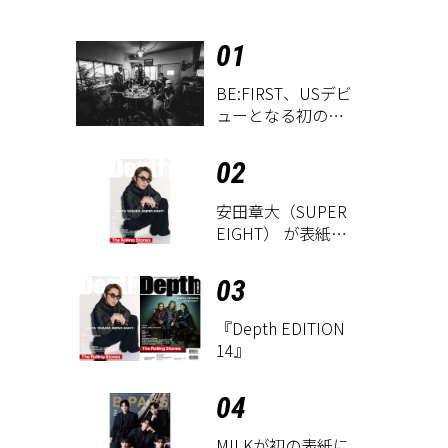
01
BE:FIRST、USデビ
ューとなる初のグ
ローバル
EP『WATCH ME』
02
が9月18日にリリー
ス決定！
安田章大（SUPER
EIGHT） が表紙に
登場！ 『Depth
EDITION 14』が8
03
月18日に発売
『Depth EDITION
14』
04
M!LKが初の表紙に