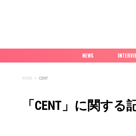
NEWS
INTERVI
B-PASS ONLINE
HOME
CENT
「CENT」に関する