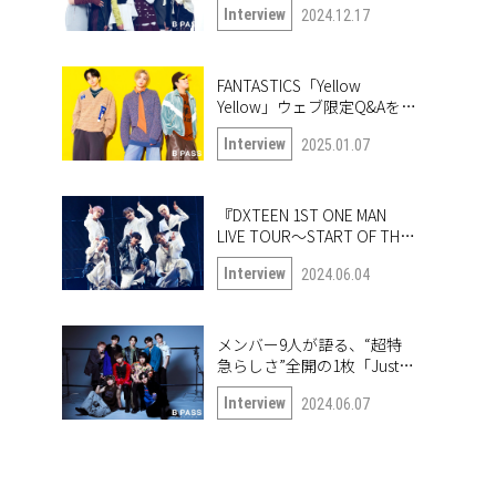
Interview
2024.12.17
も公開！
FANTASTICS「Yellow
Yellow」ウェブ限定Q&Aを公
開！
Interview
2025.01.07
『DXTEEN 1ST ONE MAN
LIVE TOUR〜START OF THE
QUEST〜』開幕！ ツアー中
Interview
2024.06.04
の6人に突撃!!
メンバー9人が語る、“超特
急らしさ”全開の1枚「Just
like 超特急」
Interview
2024.06.07