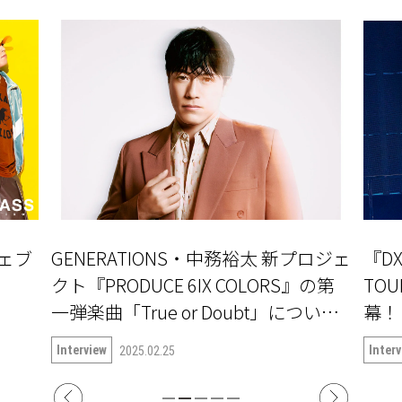
」ウェブ
GENERATIONS・中務裕太 新プロジェ
『DX
クト『PRODUCE 6IX COLORS』の第
TOU
一弾楽曲「True or Doubt」について
語る
Interview
Inter
2025.02.25