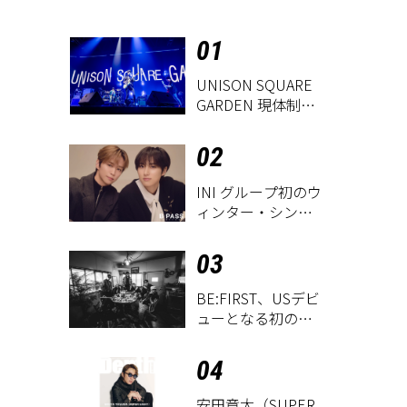
01
UNISON SQUARE
GARDEN 現体制ラ
ストライヴ
『UNISON
02
SQUARE GARDEN
LIVE
INI グループ初のウ
2026「Sentimental
ィンター・シング
Period」』レポー
ル「THE WINTER
ト
MAGIC」
03
BE:FIRST、USデビ
ューとなる初のグ
ローバル
EP『WATCH ME』
04
が9月18日にリリー
ス決定！
安田章大（SUPER