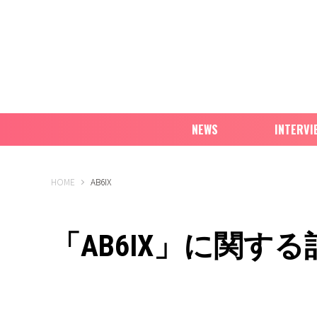
NEWS
INTERVI
B-PASS ONLINE
HOME
AB6IX
「AB6IX」に関する