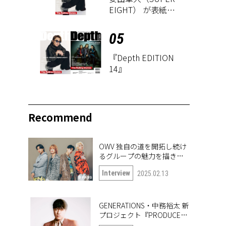
EIGHT） が表紙に
登場！ 『Depth
EDITION 14』が8
05
月18日に発売
『Depth EDITION
14』
Recommend
OWV 独自の道を開拓し続け
るグループの魅力を描き出
したナンバー「Frontier」
Interview
2025.02.13
GENERATIONS・中務裕太 新
プロジェクト『PRODUCE
6IX COLORS』の第一弾楽曲