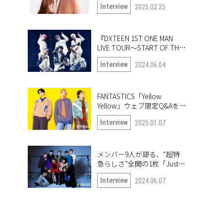
Interview
2025.02.25
「True or Doubt」について
語る
『DXTEEN 1ST ONE MAN
LIVE TOUR〜START OF THE
QUEST〜』開幕！ ツアー中
Interview
2024.06.04
の6人に突撃!!
FANTASTICS「Yellow
Yellow」ウェブ限定Q&Aを公
開！
Interview
2025.01.07
メンバー9人が語る、“超特
急らしさ”全開の1枚「Just
like 超特急」
Interview
2024.06.07