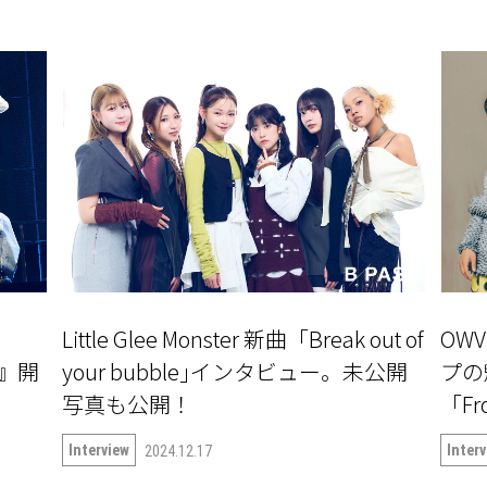
Little Glee Monster 新曲「Break out of
OW
〜』開
your bubble｣インタビュー。未公開
プの
写真も公開！
「Fr
Interview
Inter
2024.12.17