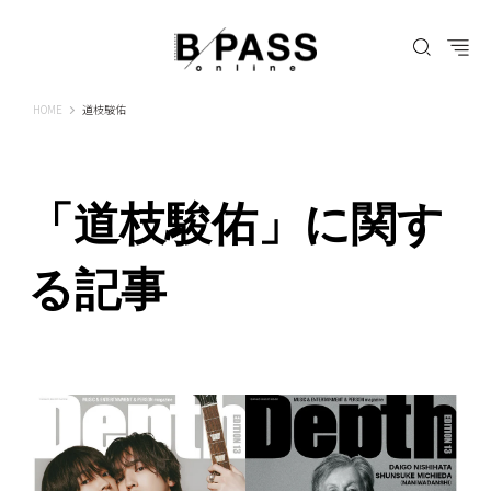
B-PASS ONLINE
HOME
道枝駿佑
「道枝駿佑」に関す
る記事