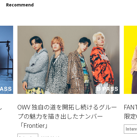
Recommend
し
OWV 独自の道を開拓し続けるグルー
FAN
」
プの魅力を描き出したナンバー
限定
「Frontier」
Inter