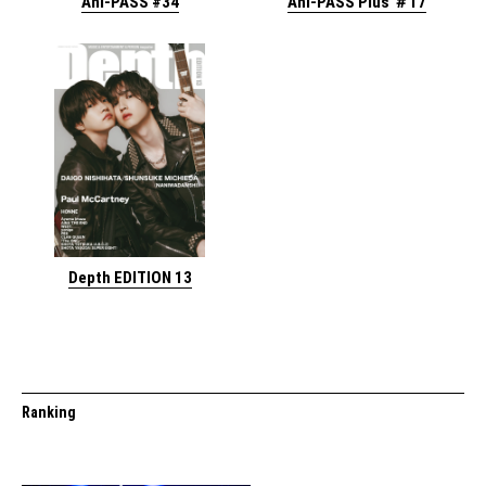
Ani-PASS #34
Ani-PASS Plus ＃17
Depth EDITION 13
Ranking