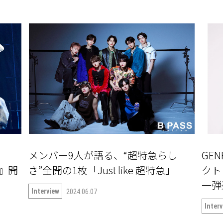
メンバー9人が語る、“超特急らし
GE
〜』開
さ”全開の1枚「Just like 超特急」
クト『
一弾楽
Interview
2024.06.07
語る
Inter