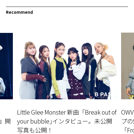
Recommend
Little Glee Monster 新曲「Break out of
OW
〜』開
your bubble｣インタビュー。未公開
プの
写真も公開！
「Fr